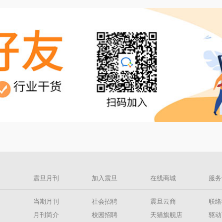
息
震旦月刊
加入震旦
在线商城
服务
息
当期月刊
社会招聘
震旦云商
联络
闻
月刊简介
校园招聘
天猫旗舰店
驱动