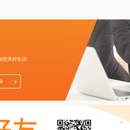
区
创想美好生活!
录